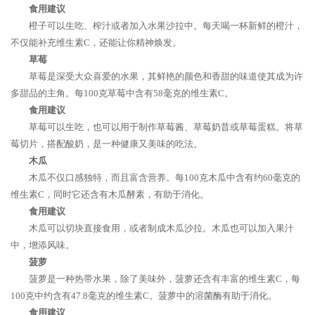
食用建议
橙子可以生吃、榨汁或者加入水果沙拉中。每天喝一杯新鲜的橙汁，
不仅能补充维生素C，还能让你精神焕发。
草莓
草莓是深受大众喜爱的水果，其鲜艳的颜色和香甜的味道使其成为许
多甜品的主角。每100克草莓中含有58毫克的维生素C。
食用建议
草莓可以生吃，也可以用于制作草莓酱、草莓奶昔或草莓蛋糕。将草
莓切片，搭配酸奶，是一种健康又美味的吃法。
木瓜
木瓜不仅口感独特，而且富含营养。每100克木瓜中含有约60毫克的
维生素C，同时它还含有木瓜酵素，有助于消化。
食用建议
木瓜可以切块直接食用，或者制成木瓜沙拉。木瓜也可以加入果汁
中，增添风味。
菠萝
菠萝是一种热带水果，除了美味外，菠萝还含有丰富的维生素C，每
100克中约含有47.8毫克的维生素C。菠萝中的溶菌酶有助于消化。
食用建议