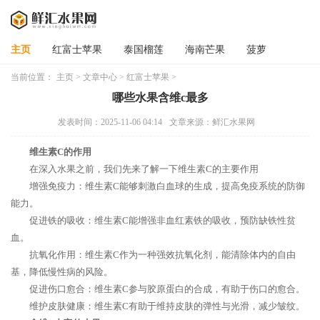
主页
红富士苹果
泰国榴莲
海南芒果
菠萝
当前位置：
主页
>
文章中心
>
红富士苹果
>
哪些水果含维c最多
发表时间：2025-11-06 04:14
文章来源：鲜汇水果网
维生素C的作用
在深入水果之前，我们先来了解一下维生素C的主要作用
增强免疫力：维生素C能够刺激白血球的生成，提高免疫系统的防御
能力。
促进铁的吸收：维生素C能增强非血红素铁的吸收，预防缺铁性贫
血。
抗氧化作用：维生素C作为一种强效抗氧化剂，能清除体内的自由
基，降低慢性病的风险。
促进伤口愈合：维生素C参与胶原蛋白的合成，有助于伤口的愈合。
维护皮肤健康：维生素C有助于维持皮肤的弹性与光滑，减少皱纹。