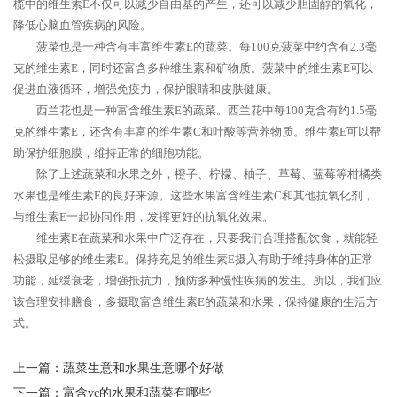
榄中的维生素E不仅可以减少自由基的产生，还可以减少胆固醇的氧化，
降低心脑血管疾病的风险。
菠菜也是一种含有丰富维生素E的蔬菜。每100克菠菜中约含有2.3毫
克的维生素E，同时还富含多种维生素和矿物质。菠菜中的维生素E可以
促进血液循环，增强免疫力，保护眼睛和皮肤健康。
西兰花也是一种富含维生素E的蔬菜。西兰花中每100克含有约1.5毫
克的维生素E，还含有丰富的维生素C和叶酸等营养物质。维生素E可以帮
助保护细胞膜，维持正常的细胞功能。
除了上述蔬菜和水果之外，橙子、柠檬、柚子、草莓、蓝莓等柑橘类
水果也是维生素E的良好来源。这些水果富含维生素C和其他抗氧化剂，
与维生素E一起协同作用，发挥更好的抗氧化效果。
维生素E在蔬菜和水果中广泛存在，只要我们合理搭配饮食，就能轻
松摄取足够的维生素E。保持充足的维生素E摄入有助于维持身体的正常
功能，延缓衰老，增强抵抗力，预防多种慢性疾病的发生。所以，我们应
该合理安排膳食，多摄取富含维生素E的蔬菜和水果，保持健康的生活方
式。
上一篇：
蔬菜生意和水果生意哪个好做
下一篇：
富含vc的水果和蔬菜有哪些