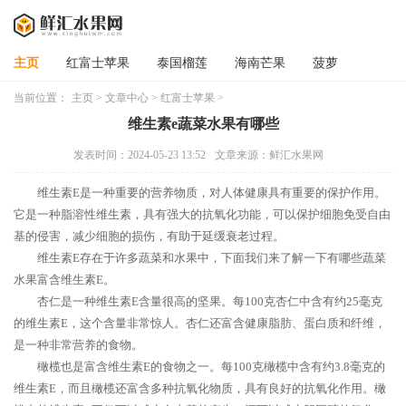
主页
红富士苹果
泰国榴莲
海南芒果
菠萝
当前位置：
主页
>
文章中心
>
红富士苹果
>
维生素e蔬菜水果有哪些
发表时间：2024-05-23 13:52
文章来源：鲜汇水果网
维生素E是一种重要的营养物质，对人体健康具有重要的保护作用。
它是一种脂溶性维生素，具有强大的抗氧化功能，可以保护细胞免受自由
基的侵害，减少细胞的损伤，有助于延缓衰老过程。
维生素E存在于许多蔬菜和水果中，下面我们来了解一下有哪些蔬菜
水果富含维生素E。
杏仁是一种维生素E含量很高的坚果。每100克杏仁中含有约25毫克
的维生素E，这个含量非常惊人。杏仁还富含健康脂肪、蛋白质和纤维，
是一种非常营养的食物。
橄榄也是富含维生素E的食物之一。每100克橄榄中含有约3.8毫克的
维生素E，而且橄榄还富含多种抗氧化物质，具有良好的抗氧化作用。橄