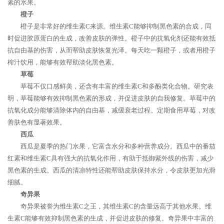
素的水果。
橙子
橙子是非常好的维生素C来源。维生素C能够抑制黑色素的合成，同
时促进胶原蛋白的生成，改善皮肤的弹性。橙子中的抗氧化剂还能有效抵
抗自由基的伤害，从而帮助皮肤恢复光泽。每天吃一颗橙子，或者用橙子
榨汁饮用，能够有效帮助淡化黑色素。
草莓
草莓不仅口感鲜美，还含有丰富的维生素C和多酚类化合物。研究表
明，草莓能够有效抑制黑色素的形成，并促进皮肤的自我修复。草莓中的
抗氧化成分能够清除体内的自由基，减缓衰老过程。定期食用草莓，对改
善肤色有显著效果。
西瓜
西瓜是夏季的热门水果，它富含水分和多种营养成分。西瓜中的番茄
红素和维生素C具有强大的抗氧化作用，有助于抵御紫外线的伤害，减少
黑色素的生成。西瓜的清凉特性还能帮助皮肤保持水分，令皮肤更加光滑
细腻。
奇异果
奇异果被誉为维生素C之王，其维生素C的含量远高于其他水果。维
生素C能够有效抑制黑色素的生成，并促进皮肤的修复。奇异果中丰富的