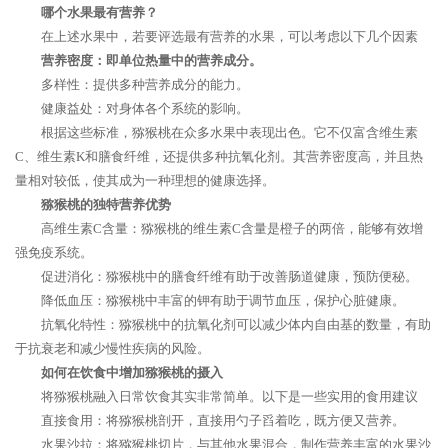
哪个水果最有营养？
在上述水果中，若要评选最有营养的水果，可以考虑以下几个因素
营养密度：即单位热量中的营养成分。
多样性：提供多种营养成分的能力。
健康益处：对身体各个系统的影响。
根据这些标准，猕猴桃在众多水果中表现出色。它不仅富含维生素
C、维生素K和膳食纤维，还提供多种抗氧化剂。其营养密度高，并且热
量相对较低，使其成为一种理想的健康选择。
猕猴桃的独特营养优势
高维生素C含量：猕猴桃的维生素C含量是橙子的两倍，能够有效增
强免疫系统。
促进消化：猕猴桃中的膳食纤维有助于改善肠道健康，预防便秘。
降低血压：猕猴桃中丰富的钾有助于调节血压，保护心脏健康。
抗氧化特性：猕猴桃中的抗氧化剂可以减少体内自由基的数量，有助
于抗衰老和减少慢性疾病的风险。
如何在饮食中增加猕猴桃的摄入
将猕猴桃融入日常饮食其实非常简单。以下是一些实用的食用建议
直接食用：将猕猴桃剖开，直接用勺子舀着吃，既方便又营养。
水果沙拉：将猕猴桃切片，与其他水果混合，制作营养丰富的水果沙