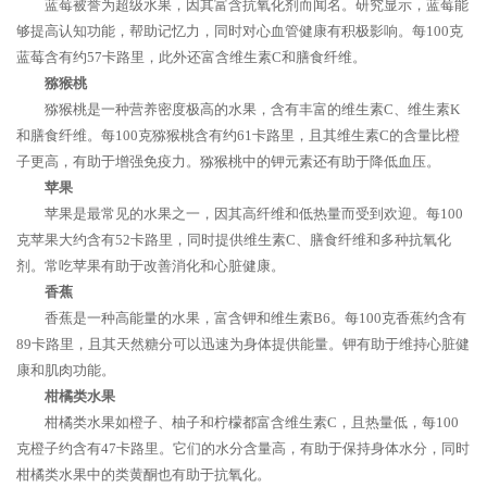
蓝莓被誉为超级水果，因其富含抗氧化剂而闻名。研究显示，蓝莓能
够提高认知功能，帮助记忆力，同时对心血管健康有积极影响。每100克
蓝莓含有约57卡路里，此外还富含维生素C和膳食纤维。
猕猴桃
猕猴桃是一种营养密度极高的水果，含有丰富的维生素C、维生素K
和膳食纤维。每100克猕猴桃含有约61卡路里，且其维生素C的含量比橙
子更高，有助于增强免疫力。猕猴桃中的钾元素还有助于降低血压。
苹果
苹果是最常见的水果之一，因其高纤维和低热量而受到欢迎。每100
克苹果大约含有52卡路里，同时提供维生素C、膳食纤维和多种抗氧化
剂。常吃苹果有助于改善消化和心脏健康。
香蕉
香蕉是一种高能量的水果，富含钾和维生素B6。每100克香蕉约含有
89卡路里，且其天然糖分可以迅速为身体提供能量。钾有助于维持心脏健
康和肌肉功能。
柑橘类水果
柑橘类水果如橙子、柚子和柠檬都富含维生素C，且热量低，每100
克橙子约含有47卡路里。它们的水分含量高，有助于保持身体水分，同时
柑橘类水果中的类黄酮也有助于抗氧化。