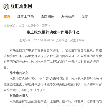
主页
红富士苹果
泰国榴莲
海南芒果
菠萝
当前位置：
主页
>
文章中心
>
菠萝
>
晚上吃水果的功效与作用是什么
发表时间：2025-10-28 01:20
文章来源：鲜汇水果网
水果是自然界中最丰富的营养来源之一。它们通常富含维生素、矿物
质和膳食纤维，能够为身体提供多种必需的营养成分。不同种类的水果含
有不同的营养成分，晚上吃水果可以帮助我们在一天结束时补充这些营
养。
维生素的补充
水果中富含维生素C、维生素A和维生素K等。晚上吃水果能够有效补
充这些维生素，帮助身体进行细胞修复和免疫系统的维护。橙子和草莓富
含维生素C，有助于增强免疫力。
矿物质的摄入
水果也是矿物质的重要来源，比如钾、镁和钙。钾有助于维持体内电